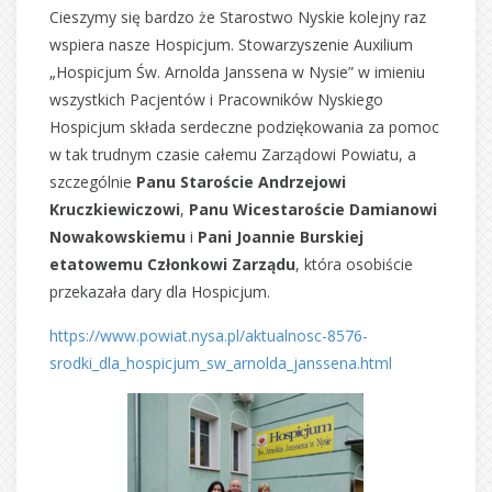
Cieszymy się bardzo że Starostwo Nyskie kolejny raz
wspiera nasze Hospicjum. Stowarzyszenie Auxilium
„Hospicjum Św. Arnolda Janssena w Nysie” w imieniu
wszystkich Pacjentów i Pracowników Nyskiego
Hospicjum składa serdeczne podziękowania za pomoc
w tak trudnym czasie całemu Zarządowi Powiatu, a
szczególnie
Panu Staroście Andrzejowi
Kruczkiewiczowi
,
Panu Wicestaroście Damianowi
Nowakowskiemu
i
Pani Joannie Burskiej
etatowemu Członkowi Zarządu
, która osobiście
przekazała dary dla Hospicjum.
https://www.powiat.nysa.pl/aktualnosc-8576-
srodki_dla_hospicjum_sw_arnolda_janssena.html