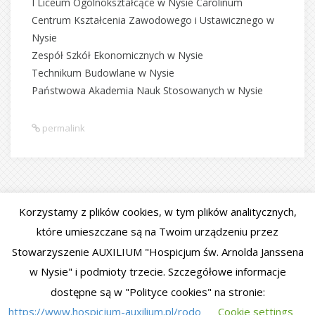
I Liceum Ogólnokształcące w Nysie Carolinum
Centrum Kształcenia Zawodowego i Ustawicznego w
Nysie
Zespół Szkół Ekonomicznych w Nysie
Technikum Budowlane w Nysie
Państwowa Akademia Nauk Stosowanych w Nysie
permalink
Korzystamy z plików cookies, w tym plików analitycznych,
X JUBILEUSZOWY KONCERT
BUDOWA NOWEJ SIEDZIBY
które umieszczane są na Twoim urządzeniu przez
CHARYTATYWNY
NYSKIEGO HOSPICJUM!!!
Stowarzyszenie AUXILIUM "Hospicjum św. Arnolda Janssena
w Nysie" i podmioty trzecie. Szczegółowe informacje
dostępne są w "Polityce cookies" na stronie:
https://www.hospicjum-auxilium.pl/rodo
Cookie settings