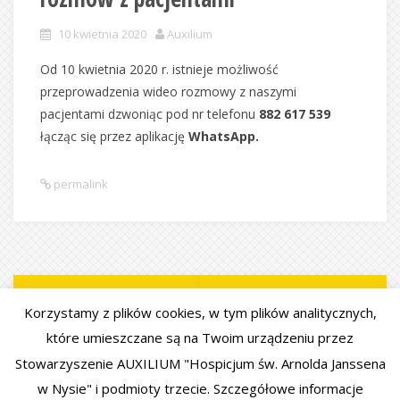
10 kwietnia 2020
Auxilium
Od 10 kwietnia 2020 r. istnieje możliwość
przeprowadzenia wideo rozmowy z naszymi
pacjentami dzwoniąc pod nr telefonu
882 617 539
łącząc się przez aplikację
WhatsApp.
permalink
UWAGA – KOMUNIKAT
DLA HOSPICJUM W NYSIE – KUP
Korzystamy z plików cookies, w tym plików analitycznych,
DOTYCZĄCY FUNKCJONOWANIA
KALENDARZ ATENA 2021
które umieszczane są na Twoim urządzeniu przez
HOSPICJUM W NYSIE
Stowarzyszenie AUXILIUM "Hospicjum św. Arnolda Janssena
w Nysie" i podmioty trzecie. Szczegółowe informacje