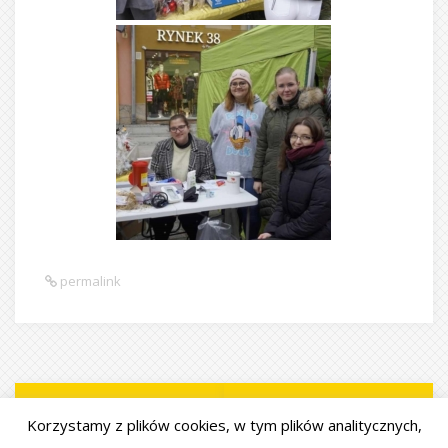
permalink
MIĘDZYNARODOWY DZIEŃ
SPOTKANIE WIGILIJNE Z
Korzystamy z plików cookies, w tym plików analitycznych,
WOLONTARIUSZA
PRZYJACIÓŁMI I DARCZYŃCAMI