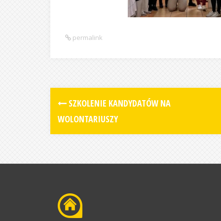
permalink
SZKOLENIE KANDYDATÓW NA
WOLONTARIUSZY