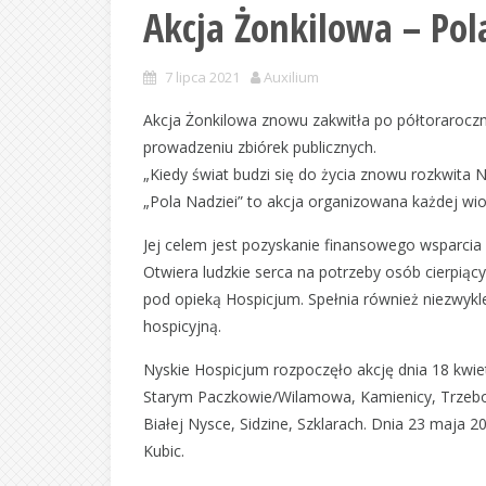
Akcja Żonkilowa – Pol
7 lipca 2021
Auxilium
Akcja Żonkilowa znowu zakwitła po półtoraroczn
prowadzeniu zbiórek publicznych.
„Kiedy świat budzi się do życia znowu rozkwita 
„Pola Nadziei” to akcja organizowana każdej wio
Jej celem jest pozyskanie finansowego wsparcia 
Otwiera ludzkie serca na potrzeby osób cierpiący
pod opieką Hospicjum. Spełnia również niezwykle
hospicyjną.
Nyskie Hospicjum rozpoczęło akcję dnia 18 kwiet
Starym Paczkowie/Wilamowa, Kamienicy, Trzebos
Białej Nysce, Sidzine, Szklarach. Dnia 23 maja 2
Kubic.